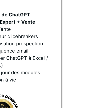
s de ChatGPT
 Expert + Vente
Vente
eur d'icebreakers
isation prospection
quence email
grer ChatGPT à Excel /
.)
 jour des modules
on à vie