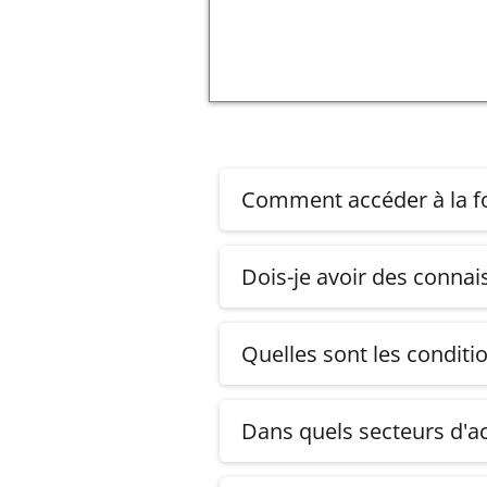
Comment accéder à la fo
Une fois l’achat effectué, vo
Dois-je avoir des connai
Pas du tout. Il y a un module
Quelles sont les conditi
Vous avez la possibilité de r
Dans quels secteurs d'act
ChatGPT peut être utilisé dans