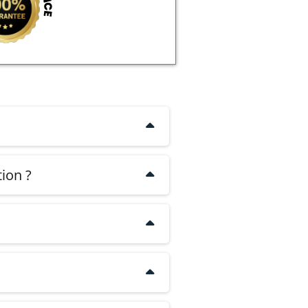
a plateforme de formation.
ion ?
paiements de 330€.
ente, le service client, la