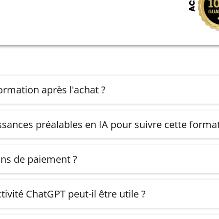
rmation après l'achat ?
us allez recevoir un mail de confirmation avec vos accès à l
ssances préalables en IA pour suivre cette format
 complet pour acquérir les bases de Chatgpt.
ons de paiement ?
ejoindre la formation en un seul paiement de 611€ ou en 2 
ivité ChatGPT peut-il être utile ?
 de nombreux secteurs d'activité, tels que le marketing, la v