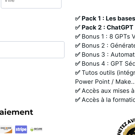
✅ Pack 1 : Les base
✅ Pack 2 : ChatGPT
✅
Bonus 1 : 8 GPTs 
✅
Bonus 2 : Générat
✅
Bonus 3 : Automat
✅
Bonus 4 : GPT Sé
✅
Tutos outils (inté
Power Point / Make..
✅
Accès aux mises à
✅
Accès à la formati
paiement