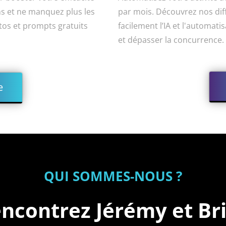
ons et ne manquez plus les
par mois. Découvrez nos diff
tutos et prompts gratuits
facilement l’IA et l'automati
et dépasser la concurrence.
e
QUI SOMMES-NOUS ?
ncontrez Jérémy et Br